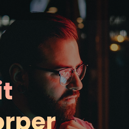
it
orper